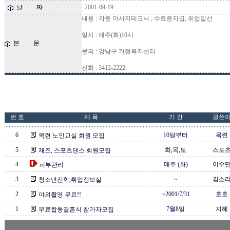
날 짜
2001-09-19
내용 : 각종 마사지테크닉 , 수료증지급, 취업알선
일시 : 매주(화)10시
본 문
문의 : 강남구 가정복지센터
전화 : 3412-2222
번 호
제 목
기 간
글쓴
6
10달부터
목련
목련 노인교실 회원 모집
5
화,목,토
스포
재즈, 스포츠댄스 회원모집
4
매주 (화)
이수
피부관리
3
~
김소
청소년진학,취업정보실
2
~2001/7/31
호호
야외촬영 무료!!
1
7월8일
지혜
무료합동결혼식 참가자모집