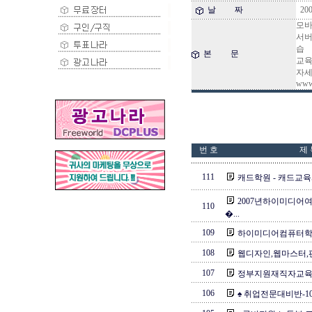
날 짜
200
모바
서버
습
본 문
교육
자세
www.
번 호
제 
111
캐드학원 - 캐드교
2007년하이미디
110
�...
109
하이미디어컴퓨터학
108
웹디자인,웹마스터,편
107
정부지원재직자교육.웹
106
♠ 취업전문대비반-1