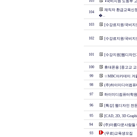
105
◑국비지원 노동부 고
재직자 환급교육신
104
�...
103
[수강료지원/국비지원
102
[수강료지원/국비지원
101
[수강지원]웹디자
100
휴대폰용 [중고교 교과
99
☆MBC아카데미 겨울
98
(주)하이미디어컴퓨터
97
하이미디컴퓨터학
96
[특강] 웹디자인 
95
[CAD, 2D, 3D Gr
94
(주)아름다운사람들 미
93
(무료)교육생모집